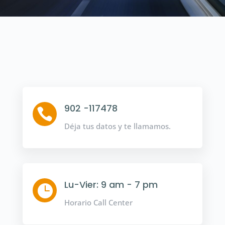
902 -117478

Déja tus datos y te llamamos.
Lu-Vier: 9 am - 7 pm

Horario Call Center