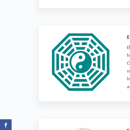
E
E
h
C
n
h
a