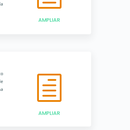
la
AMPLIAR
to
h
le
ma
AMPLIAR