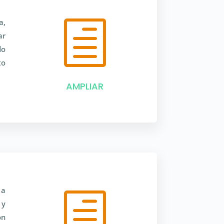
a,
h
ar
do
to
AMPLIAR
 a
h
 y
ón