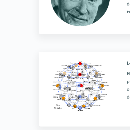
d
t
L
E
p
o
d