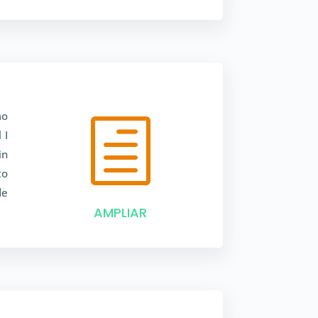
mo
h
 I
in
to
de
AMPLIAR