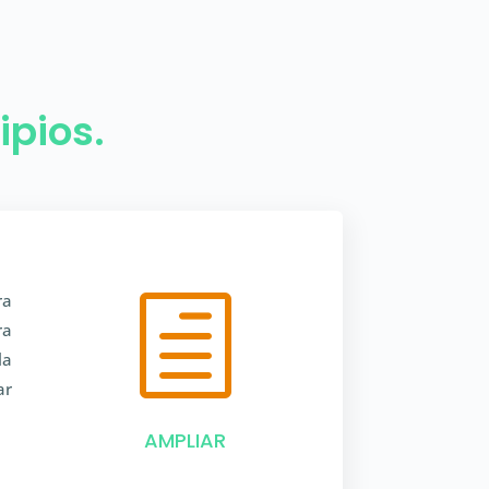
ipios.
ra
h
ra
la
ar
AMPLIAR