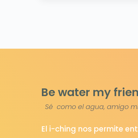
Be water my frie
Sé como el agua, amigo m
El i-ching nos permite en