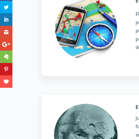
E
E
p
p
p
d
E
J
f
s