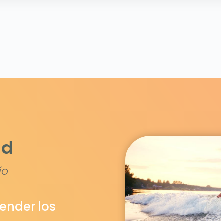
nd
ío
tender los