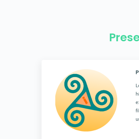
Prese
P
L
h
e
f
u