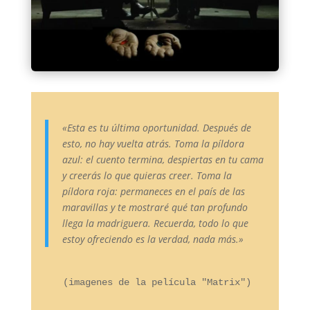
«Esta es tu última oportunidad. Después de
esto, no hay vuelta atrás. Toma la píldora
azul: el cuento termina, despiertas en tu cama
y creerás lo que quieras creer. Toma la
píldora roja: permaneces en el país de las
maravillas y te mostraré qué tan profundo
llega la madriguera. Recuerda, todo lo que
estoy ofreciendo es la verdad, nada más.»
  (imagenes de la película "Matrix")