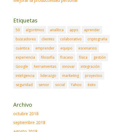
Mejorar la productividad personal
Etiquetas
50
algoritmos
analítica
apps
aprender
buscadores
clientes
colaborativo
criptografia
cuántica
emprender
equipo
escenarios
experiencia
filosofía
fracaso
física
gestión
Google
herramientas
innovar
integración
inteligencia
liderazgo
marketing
proyectos
seguridad
senior
social
Yahoo
éxito
Archivo
octubre 2018
septiembre 2018
agosto 2018